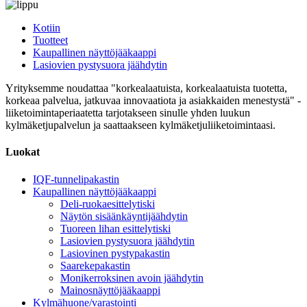
Kotiin
Tuotteet
Kaupallinen näyttöjääkaappi
Lasiovien pystysuora jäähdytin
Yrityksemme noudattaa "korkealaatuista, korkealaatuista tuotetta,
korkeaa palvelua, jatkuvaa innovaatiota ja asiakkaiden menestystä" -
liiketoimintaperiaatetta tarjotakseen sinulle yhden luukun
kylmäketjupalvelun ja saattaakseen kylmäketjuliiketoimintaasi.
Luokat
IQF-tunnelipakastin
Kaupallinen näyttöjääkaappi
Deli-ruokaesittelytiski
Näytön sisäänkäyntijäähdytin
Tuoreen lihan esittelytiski
Lasiovien pystysuora jäähdytin
Lasiovinen pystypakastin
Saarekepakastin
Monikerroksinen avoin jäähdytin
Mainosnäyttöjääkaappi
Kylmähuone/varastointi