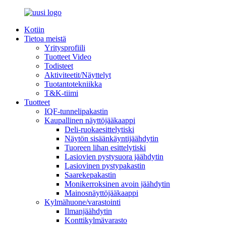
Kotiin
Tietoa meistä
Yritysprofiili
Tuotteet Video
Todisteet
Aktiviteetit/Näyttelyt
Tuotantotekniikka
T&K-tiimi
Tuotteet
IQF-tunnelipakastin
Kaupallinen näyttöjääkaappi
Deli-ruokaesittelytiski
Näytön sisäänkäyntijäähdytin
Tuoreen lihan esittelytiski
Lasiovien pystysuora jäähdytin
Lasiovinen pystypakastin
Saarekepakastin
Monikerroksinen avoin jäähdytin
Mainosnäyttöjääkaappi
Kylmähuone/varastointi
Ilmanjäähdytin
Konttikylmävarasto