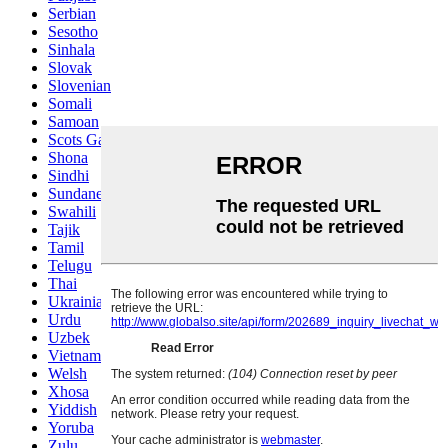
Serbian
Sesotho
Sinhala
Slovak
Slovenian
Somali
Samoan
Scots Gaelic
Shona
Sindhi
Sundanese
Swahili
Tajik
Tamil
Telugu
Thai
Ukrainian
Urdu
Uzbek
Vietnamese
Welsh
Xhosa
Yiddish
Yoruba
Zulu