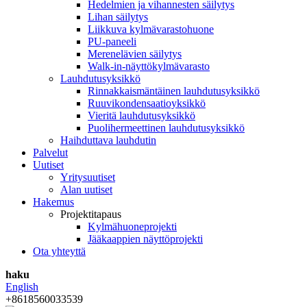
Hedelmien ja vihannesten säilytys
Lihan säilytys
Liikkuva kylmävarastohuone
PU-paneeli
Merenelävien säilytys
Walk-in-näyttökylmävarasto
Lauhdutusyksikkö
Rinnakkaismäntäinen lauhdutusyksikkö
Ruuvikondensaatioyksikkö
Vieritä lauhdutusyksikkö
Puolihermeettinen lauhdutusyksikkö
Haihduttava lauhdutin
Palvelut
Uutiset
Yritysuutiset
Alan uutiset
Hakemus
Projektitapaus
Kylmähuoneprojekti
Jääkaappien näyttöprojekti
Ota yhteyttä
haku
English
+8618560033539