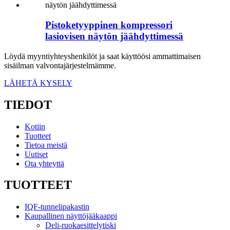
Pistoketyyppinen kompressori
lasiovisen näytön jäähdyttimessä
Löydä myyntiyhteyshenkilöt ja saat käyttöösi ammattimaisen
sisäilman valvontajärjestelmämme.
LÄHETÄ KYSELY
TIEDOT
Kotiin
Tuotteet
Tietoa meistä
Uutiset
Ota yhteyttä
TUOTTEET
IQF-tunnelipakastin
Kaupallinen näyttöjääkaappi
Deli-ruokaesittelytiski