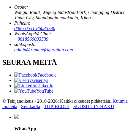
Osoite:
Wangui Road, Wufeng Industrial Park, Changqing District,
Jinan City, Shandongin maakunta, Kiina
Puhelin:
0086-0531-86085786
WhatsApp/WeChat:
+8618560033539
sähköposti:
admin@runterefrigeration.com
SEURAA MEITÄ
Facebook
viserrys
LinkedIn
YouTube
© Tekijänoikeus - 2010-2026: Kaikki oikeudet pidätetään.
Kuumia
tuotteita
-
Sivukartta
-
TOP-BLOGI
-
SUOSITUIN HAKU
WhatsApp