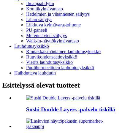
Ilmanjäähdytin
Konttikylmävarasto
Hedelmien ja vihannesten säilytys
Lihan säilytys
Liikkuva kylmävarastohuone
PU-paneeli
Merenelävien säilytys
Walk-in-näyttökylmävarasto
Lauhdutusyksikkö
Rinnakkaismäntäinen lauhdutusyksikkö
Ruuvikondensaatioyksikkö
Vieritä lauhdutusyksikkö
Puolihermeettinen lauhdutusyksikkö
Haihduttava lauhdutin
Esittelyssä olevat tuotteet
Sushi Double Layers -palvelu tiskillä