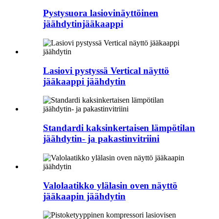
Pystysuora lasiovinäyttöinen
jäähdytinjääkaappi
Lasiovi pystyssä Vertical näyttö
jääkaappi jäähdytin
Standardi kaksinkertaisen lämpötilan
jäähdytin- ja pakastinvitriini
Valolaatikko ylälasin oven näyttö
jääkaapin jäähdytin