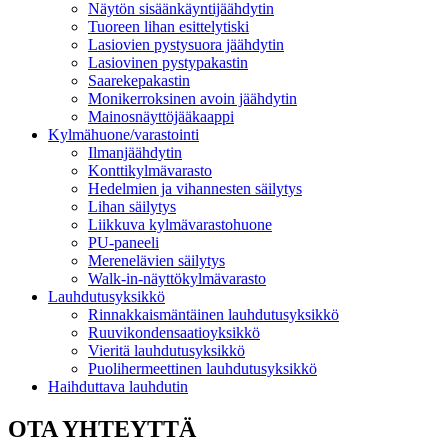
Näytön sisäänkäyntijäähdytin
Tuoreen lihan esittelytiski
Lasiovien pystysuora jäähdytin
Lasiovinen pystypakastin
Saarekepakastin
Monikerroksinen avoin jäähdytin
Mainosnäyttöjääkaappi
Kylmähuone/varastointi
Ilmanjäähdytin
Konttikylmävarasto
Hedelmien ja vihannesten säilytys
Lihan säilytys
Liikkuva kylmävarastohuone
PU-paneeli
Merenelävien säilytys
Walk-in-näyttökylmävarasto
Lauhdutusyksikkö
Rinnakkaismäntäinen lauhdutusyksikkö
Ruuvikondensaatioyksikkö
Vieritä lauhdutusyksikkö
Puolihermeettinen lauhdutusyksikkö
Haihduttava lauhdutin
OTA YHTEYTTÄ