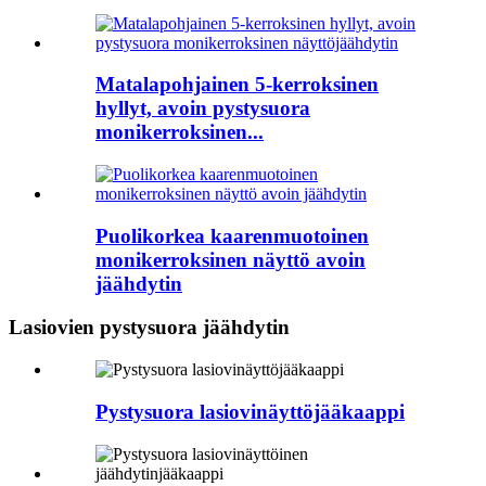
Matalapohjainen 5-kerroksinen
hyllyt, avoin pystysuora
monikerroksinen...
Puolikorkea kaarenmuotoinen
monikerroksinen näyttö avoin
jäähdytin
Lasiovien pystysuora jäähdytin
Pystysuora lasiovinäyttöjääkaappi